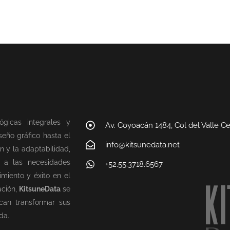
ógicas integrales y
Av. Coyoacán 1484, Col del Valle C
eño gráfico hasta el
info@kitsunedata.net
n y la adaptabilidad,
n a las necesidades
+52.55.3718.6567
miento y éxito en el
ación,
KitsuneData
se
can transformar sus
da.