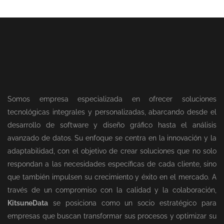
Somos empresa especializada en ofrecer soluciones
tecnológicas integrales y personalizadas, abarcando desde el
desarrollo de software y diseño gráfico hasta el análisis
avanzado de datos. Su enfoque se centra en la innovación y la
adaptabilidad, con el objetivo de crear soluciones que no solo
respondan a las necesidades específicas de cada cliente, sino
que también impulsen su crecimiento y éxito en el mercado. A
través de un compromiso con la calidad y la colaboración,
KitsuneData
se posiciona como un socio estratégico para
empresas que buscan transformar sus procesos y optimizar su