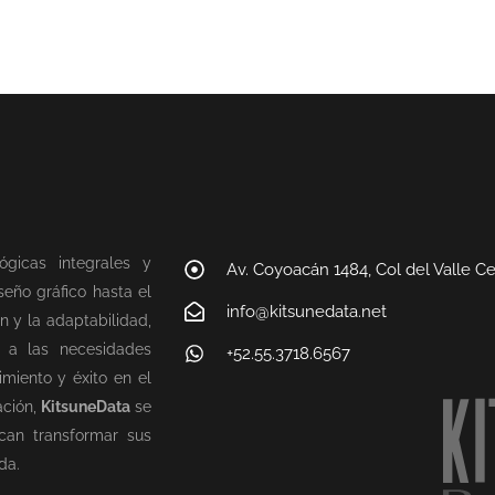
ógicas integrales y
Av. Coyoacán 1484, Col del Valle C
eño gráfico hasta el
info@kitsunedata.net
n y la adaptabilidad,
n a las necesidades
+52.55.3718.6567
miento y éxito en el
ación,
KitsuneData
se
can transformar sus
da.