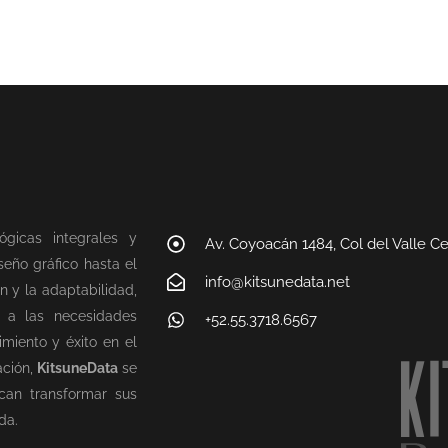
ógicas integrales y
Av. Coyoacán 1484, Col del Valle C
eño gráfico hasta el
info@kitsunedata.net
n y la adaptabilidad,
n a las necesidades
+52.55.3718.6567
miento y éxito en el
ación,
KitsuneData
se
can transformar sus
da.