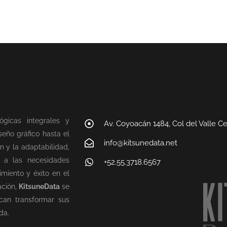
ógicas integrales y
Av. Coyoacán 1484, Col del Valle C
eño gráfico hasta el
info@kitsunedata.net
n y la adaptabilidad,
n a las necesidades
+52.55.3718.6567
miento y éxito en el
ación,
KitsuneData
se
can transformar sus
da.