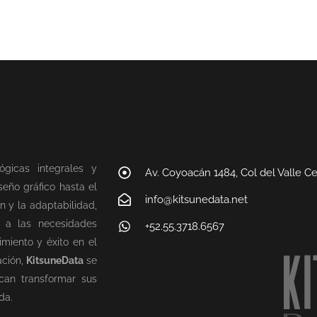
ógicas integrales y
Av. Coyoacán 1484, Col del Valle C
eño gráfico hasta el
info@kitsunedata.net
n y la adaptabilidad,
n a las necesidades
+52.55.3718.6567
miento y éxito en el
ación,
KitsuneData
se
can transformar sus
da.