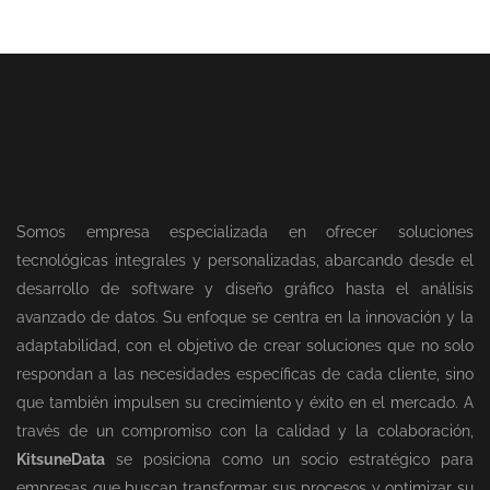
Somos empresa especializada en ofrecer soluciones
tecnológicas integrales y personalizadas, abarcando desde el
desarrollo de software y diseño gráfico hasta el análisis
avanzado de datos. Su enfoque se centra en la innovación y la
adaptabilidad, con el objetivo de crear soluciones que no solo
respondan a las necesidades específicas de cada cliente, sino
que también impulsen su crecimiento y éxito en el mercado. A
través de un compromiso con la calidad y la colaboración,
KitsuneData
se posiciona como un socio estratégico para
empresas que buscan transformar sus procesos y optimizar su