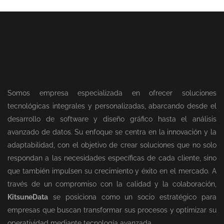
Somos empresa especializada en ofrecer soluciones
tecnológicas integrales y personalizadas, abarcando desde el
desarrollo de software y diseño gráfico hasta el análisis
avanzado de datos. Su enfoque se centra en la innovación y la
adaptabilidad, con el objetivo de crear soluciones que no solo
respondan a las necesidades específicas de cada cliente, sino
que también impulsen su crecimiento y éxito en el mercado. A
través de un compromiso con la calidad y la colaboración,
KitsuneData
se posiciona como un socio estratégico para
empresas que buscan transformar sus procesos y optimizar su
operatividad mediante tecnología avanzada.