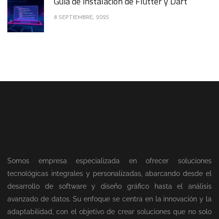
Guía de instalación de Flutter y Dart
8 SEPTIEMBRE, 2025
Somos empresa especializada en ofrecer soluciones
tecnológicas integrales y personalizadas, abarcando desde el
desarrollo de software y diseño gráfico hasta el análisis
avanzado de datos. Su enfoque se centra en la innovación y la
adaptabilidad, con el objetivo de crear soluciones que no solo