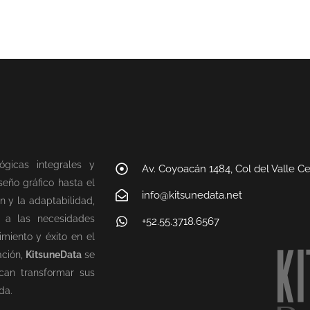
ógicas integrales y
Av. Coyoacán 1484, Col del Valle C
eño gráfico hasta el
info@kitsunedata.net
n y la adaptabilidad,
n a las necesidades
+52.55.3718.6567
miento y éxito en el
ación,
KitsuneData
se
can transformar sus
da.