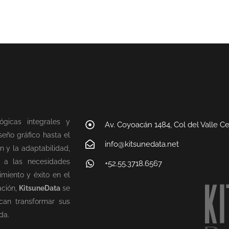
ógicas integrales y
Av. Coyoacán 1484, Col del Valle C
eño gráfico hasta el
info@kitsunedata.net
n y la adaptabilidad,
n a las necesidades
+52.55.3718.6567
miento y éxito en el
ación,
KitsuneData
se
can transformar sus
da.