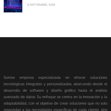
8 SEPTIEMBRE, 2025
Somos empresa especializada en ofrecer soluciones
tecnológicas integrales y personalizadas, abarcando desde el
desarrollo de software y diseño gráfico hasta el análisis
avanzado de datos. Su enfoque se centra en la innovación y la
adaptabilidad, con el objetivo de crear soluciones que no solo
respondan a las necesidades específicas de cada cliente, sino