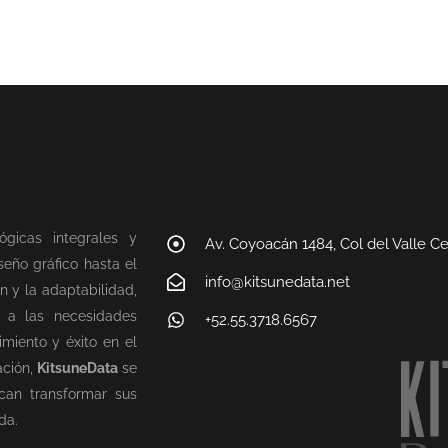
ógicas integrales y
Av. Coyoacán 1484, Col del Valle C
eño gráfico hasta el
info@kitsunedata.net
n y la adaptabilidad,
n a las necesidades
+52.55.3718.6567
miento y éxito en el
ación,
KitsuneData
se
can transformar sus
da.