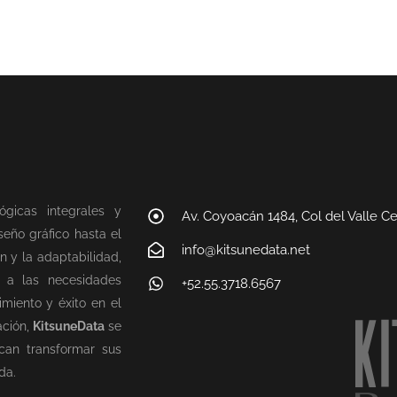
ógicas integrales y
Av. Coyoacán 1484, Col del Valle C
eño gráfico hasta el
info@kitsunedata.net
n y la adaptabilidad,
n a las necesidades
+52.55.3718.6567
miento y éxito en el
ación,
KitsuneData
se
can transformar sus
da.