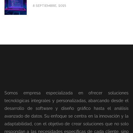
8 SEPTIEMBRE, 2025
Somos empresa especializada en ofrecer soluciones
tecnológicas integrales y personalizadas, abarcando desde el
desarrollo de software y diseño gráfico hasta el análisis
avanzado de datos. Su enfoque se centra en la innovación y la
adaptabilidad, con el objetivo de crear soluciones que no solo
respondan a las necesidades específicas de cada cliente, sino