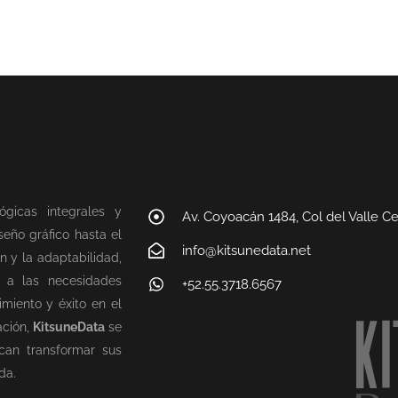
ógicas integrales y
Av. Coyoacán 1484, Col del Valle C
eño gráfico hasta el
info@kitsunedata.net
n y la adaptabilidad,
n a las necesidades
+52.55.3718.6567
miento y éxito en el
ación,
KitsuneData
se
can transformar sus
da.