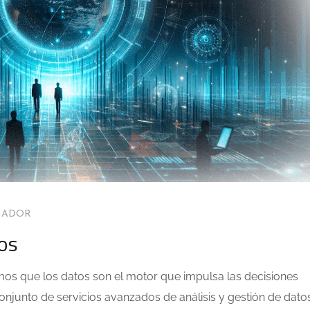
MADOR
os
mos que los datos son el motor que impulsa las decisiones
onjunto de servicios avanzados de análisis y gestión de dato