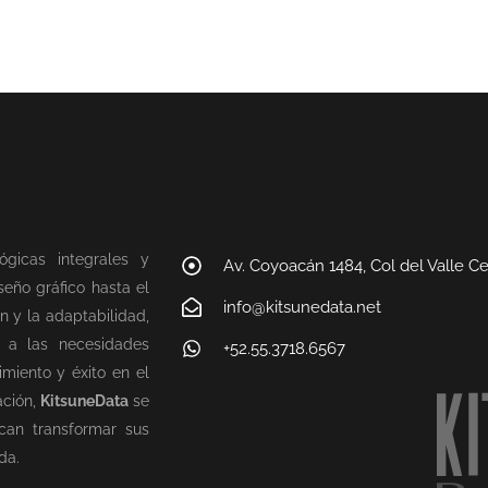
ógicas integrales y
Av. Coyoacán 1484, Col del Valle C
eño gráfico hasta el
info@kitsunedata.net
n y la adaptabilidad,
n a las necesidades
+52.55.3718.6567
miento y éxito en el
ación,
KitsuneData
se
can transformar sus
da.