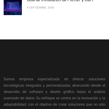
8 SEPTIEMBRE, 2025
Somos empresa especializada en ofrecer soluciones
tecnológicas integrales y personalizadas, abarcando desde el
desarrollo de software y diseño gráfico hasta el análisis
avanzado de datos. Su enfoque se centra en la innovación y la
adaptabilidad, con el objetivo de crear soluciones que no solo