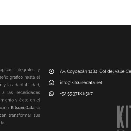
ógicas integrales y
Av. Coyoacán 1484, Col del Valle C
eño gráfico hasta el
info@kitsunedata.net
n y la adaptabilidad,
n a las necesidades
+52.55.3718.6567
miento y éxito en el
ación,
KitsuneData
se
can transformar sus
da.