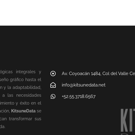
ógicas integrales y
Av. Coyoacán 1484, Col del Valle C
eño gráfico hasta el
info@kitsunedata.net
n y la adaptabilidad,
n a las necesidades
+52.55.3718.6567
miento y éxito en el
ación,
KitsuneData
se
can transformar sus
da.