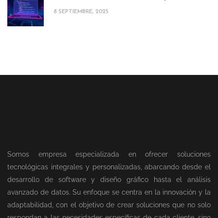
8 SEPTIEMBRE, 2025
Somos empresa especializada en ofrecer soluciones
tecnológicas integrales y personalizadas, abarcando desde el
desarrollo de software y diseño gráfico hasta el análisis
avanzado de datos. Su enfoque se centra en la innovación y la
adaptabilidad, con el objetivo de crear soluciones que no solo
respondan a las necesidades específicas de cada cliente, sino