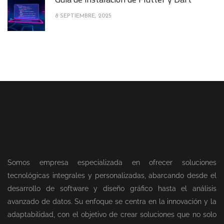
8 SEPTIEMBRE, 2025
Somos empresa especializada en ofrecer soluciones
tecnológicas integrales y personalizadas, abarcando desde el
desarrollo de software y diseño gráfico hasta el análisis
avanzado de datos. Su enfoque se centra en la innovación y la
adaptabilidad, con el objetivo de crear soluciones que no solo