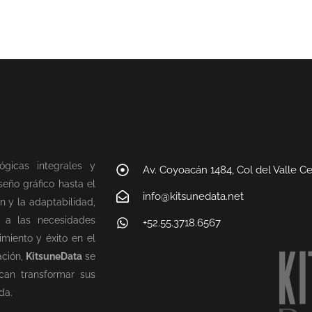
ógicas integrales y
Av. Coyoacán 1484, Col del Valle C
eño gráfico hasta el
info@kitsunedata.net
n y la adaptabilidad,
n a las necesidades
+52.55.3718.6567
miento y éxito en el
ación,
KitsuneData
se
can transformar sus
da.