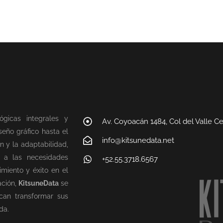
ógicas integrales y
Av. Coyoacán 1484, Col del Valle C
eño gráfico hasta el
info@kitsunedata.net
n y la adaptabilidad,
n a las necesidades
+52.55.3718.6567
miento y éxito en el
ación,
KitsuneData
se
can transformar sus
da.