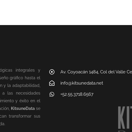
ógicas integrales y
Av. Coyoacán 1484, Col del Valle C
eño gráfico hasta el
info@kitsunedata.net
n y la adaptabilidad,
n a las necesidades
+52.55.3718.6567
miento y éxito en el
ación,
KitsuneData
se
can transformar sus
da.