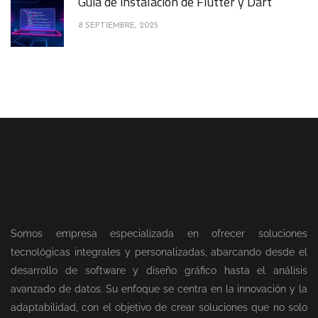
Guía de instalación de Flutter y Dart
8 SEPTIEMBRE, 2025
Somos empresa especializada en ofrecer soluciones
tecnológicas integrales y personalizadas, abarcando desde el
desarrollo de software y diseño gráfico hasta el análisis
avanzado de datos. Su enfoque se centra en la innovación y la
adaptabilidad, con el objetivo de crear soluciones que no solo