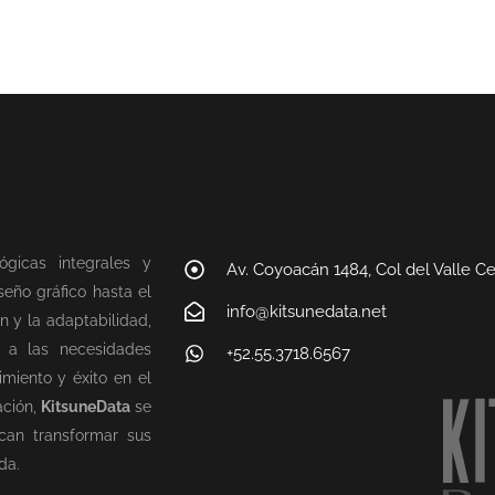
ógicas integrales y
Av. Coyoacán 1484, Col del Valle C
eño gráfico hasta el
info@kitsunedata.net
n y la adaptabilidad,
n a las necesidades
+52.55.3718.6567
miento y éxito en el
ación,
KitsuneData
se
can transformar sus
da.