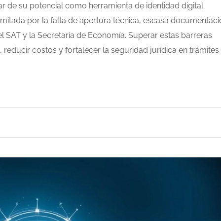
sar de su potencial como herramienta de identidad digital
imitada por la falta de apertura técnica, escasa documentaci
el SAT y la Secretaría de Economía. Superar estas barreras
, reducir costos y fortalecer la seguridad jurídica en trámites