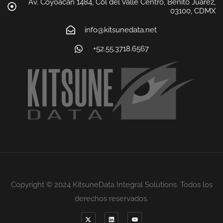
Av. Coyoacán 1484, Col del Valle Centro, Benito Juárez,
03100, CDMX
info@kitsunedata.net
+52.55.3718.6567
Copyright © 2024 KitsuneData Integral Solutions. Todos los
derechos reservados.