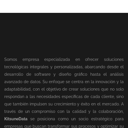
Somos empresa especializada en ofrecer soluciones
tecnológicas integrales y personalizadas, abarcando desde el
desarrollo de software y diseño gráfico hasta el análisis
avanzado de datos. Su enfoque se centra en la innovación y la
adaptabilidad, con el objetivo de crear soluciones que no solo
respondan a las necesidades específicas de cada cliente, sino
que también impulsen su crecimiento y éxito en el mercado. A
través de un compromiso con la calidad y la colaboración,
KitsuneData
se posiciona como un socio estratégico para
empresas que buscan transformar sus procesos y optimizar su