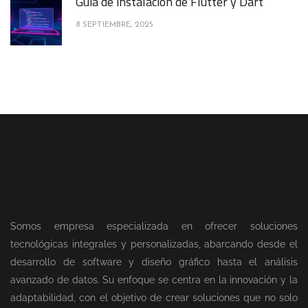
Guía de instalación de Flutter y Dart
8 SEPTIEMBRE, 2025
Somos empresa especializada en ofrecer soluciones
tecnológicas integrales y personalizadas, abarcando desde el
desarrollo de software y diseño gráfico hasta el análisis
avanzado de datos. Su enfoque se centra en la innovación y la
adaptabilidad, con el objetivo de crear soluciones que no solo