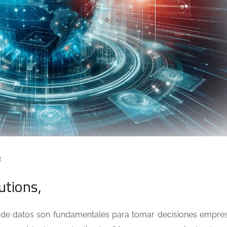
R
utions,
 de datos son fundamentales para tomar decisiones empres