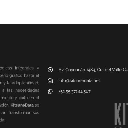
ógicas integrales y
Av. Coyoacán 1484, Col del Valle C
eño gráfico hasta el
info@kitsunedata.net
n y la adaptabilidad,
n a las necesidades
+52.55.3718.6567
miento y éxito en el
ación,
KitsuneData
se
can transformar sus
da.