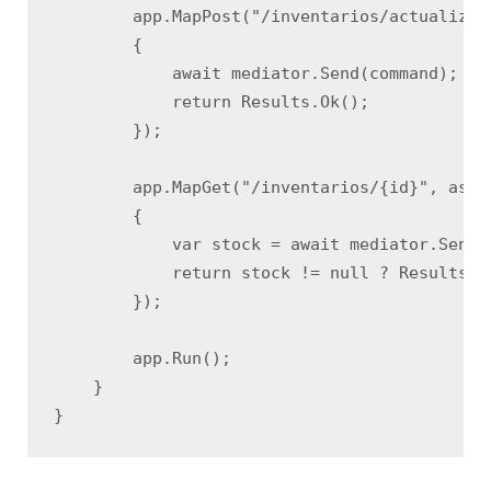
        app.MapPost("/inventarios/actualizar
        {

            await mediator.Send(command);

            return Results.Ok();

        });

        app.MapGet("/inventarios/{id}", asyn
        {

            var stock = await mediator.Send(
            return stock != null ? Results.O
        });

        app.Run();

    }
