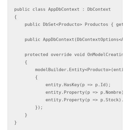
public class AppDbContext : DbContext

{

    public DbSet<Producto> Productos { get; s
    public AppDbContext(DbContextOptions<App
    protected override void OnModelCreating(
    {

        modelBuilder.Entity<Producto>(entity 
        {

            entity.HasKey(p => p.Id);

            entity.Property(p => p.Nombre).Is
            entity.Property(p => p.Stock).IsR
        });

    }
