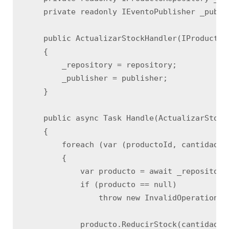
    private readonly IEventoPublisher _publis
    public ActualizarStockHandler(IProductoR
    {

        _repository = repository;

        _publisher = publisher;

    }

    public async Task Handle(ActualizarStock
    {

        foreach (var (productoId, cantidad) i
        {

            var producto = await _repository
            if (producto == null)

                throw new InvalidOperationEx
            producto.ReducirStock(cantidad, r