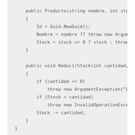
    public Producto(string nombre, int stock)
    {

        Id = Guid.NewGuid();

        Nombre = nombre ?? throw new Argumen
        Stock = stock >= 0 ? stock : throw n
    }

    public void ReducirStock(int cantidad, Gu
    {

        if (cantidad <= 0)

            throw new ArgumentException("La 
        if (Stock < cantidad)

            throw new InvalidOperationExcept
        Stock -= cantidad;

    }

}
