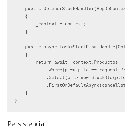
    public ObtenerStockHandler(AppDbContext c
    {

        _context = context;

    }

    public async Task<StockDto> Handle(Obten
    {

        return await _context.Productos

            .Where(p => p.Id == request.Produ
            .Select(p => new StockDto(p.Id, p
            .FirstOrDefaultAsync(cancellation
    }

Persistencia